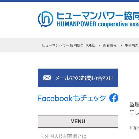
ヒューマンパワー 協同組合 HOME
>
新着情報
>
事務局ス
監
詳
MENU
http
外国人技能実習とは